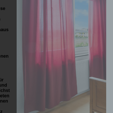
ise
m
haus
enen
ür
 und
ichst
teten
nnen
tz