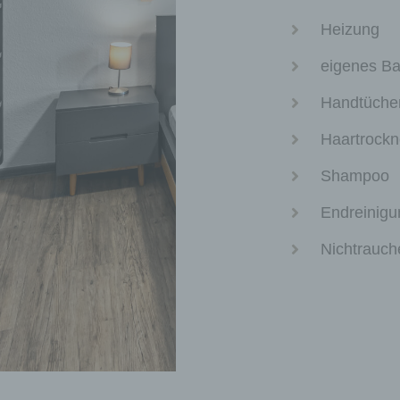
personenbezogenen Daten wie das Erheben, das
Heizung
Erfassen, die Organisation, das Ordnen, die
Speicherung, die Anpassung oder Veränderung, das
eigenes B
Auslesen, das Abfragen, die Verwendung, die
Offenlegung durch Übermittlung, Verbreitung oder e
Handtücher 
andere Form der Bereitstellung, den Abgleich oder d
Verknüpfung, die Einschränkung, das Löschen oder 
Haartrockn
Vernichtung.
d) Einschränkung der Verarbeitung
Shampoo
Einschränkung der Verarbeitung ist die Markierung
Endreinigun
gespeicherter personenbezogener Daten mit dem Zie
ihre künftige Verarbeitung einzuschränken.
Nichtrauch
e) Profiling
Profiling ist jede Art der automatisierten Verarbeitun
personenbezogener Daten, die darin besteht, dass d
personenbezogenen Daten verwendet werden, um
bestimmte persönliche Aspekte, die sich auf eine
natürliche Person beziehen, zu bewerten, insbesond
um Aspekte bezüglich Arbeitsleistung, wirtschaftlic