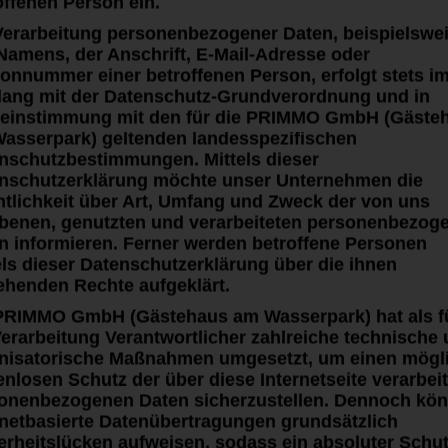
offenen Person ein.
Verarbeitung personenbezogener Daten, beispielswe
Namens, der Anschrift, E-Mail-Adresse oder
fonnummer einer betroffenen Person, erfolgt stets i
lang mit der Datenschutz-Grundverordnung und in
einstimmung mit den für die PRIMMO GmbH (Gäste
liche zwei
asserpark) geltenden landesspezifischen
nschutzbestimmungen. Mittels dieser
nschutzerklärung möchte unser Unternehmen die
ntlichkeit über Art, Umfang und Zweck der von uns
benen, genutzten und verarbeiteten personenbezog
n informieren. Ferner werden betroffene Personen
els dieser Datenschutzerklärung über die ihnen
ehenden Rechte aufgeklärt.
PRIMMO GmbH (Gästehaus am Wasserpark) hat als f
Verarbeitung Verantwortlicher zahlreiche technische
nisatorische Maßnahmen umgesetzt, um einen mögl
enlosen Schutz der über diese Internetseite verarbei
onenbezogenen Daten sicherzustellen. Dennoch kö
rnetbasierte Datenübertragungen grundsätzlich
erheitslücken aufweisen, sodass ein absoluter Schu