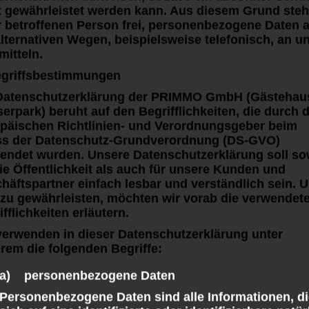
t gewährleistet werden kann. Aus diesem Grund steh
r betroffenen Person frei, personenbezogene Daten 
alternativen Wegen, beispielsweise telefonisch, an u
mitteln.
egriffsbestimmungen
Datenschutzerklärung der PRIMMO GmbH (Gästehau
erpark) beruht auf den Begrifflichkeiten, die durch 
päischen Richtlinien- und Verordnungsgeber beim
ss der Datenschutz-Grundverordnung (DS-GVO)
endet wurden. Unsere Datenschutzerklärung soll s
die Öffentlichkeit als auch für unsere Kunden und
häftspartner einfach lesbar und verständlich sein. 
 zu gewährleisten, möchten wir vorab die verwendet
fflichkeiten erläutern.
verwenden in dieser Datenschutzerklärung unter
rem die folgenden Begriffe:
a) personenbezogene Daten
Unser
Personenbezogene Daten sind alle Informationen, d