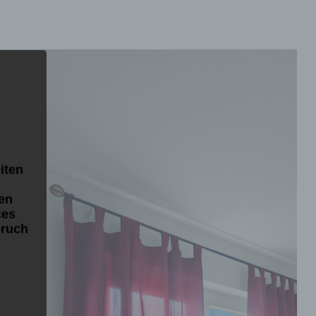
iten
en
ces
pruch