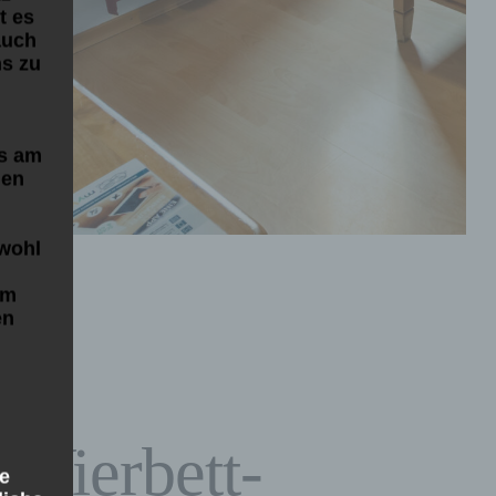
t es
auch
ns zu
s am
den
owohl
Um
en
 Vierbett-
ie