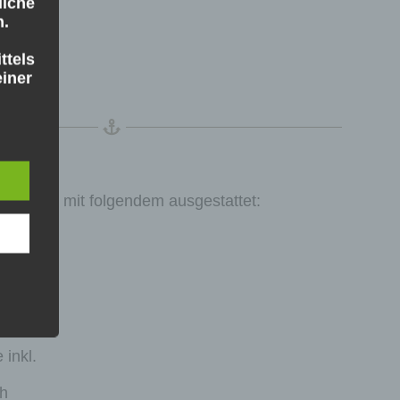
liche
er
n.
ttels
iner
kann.
mer sind mit folgendem ausgestattet:
TV
ung
um
inkl.
erter
ch