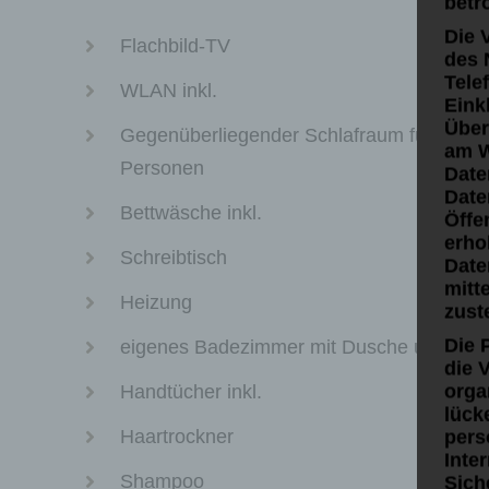
betr
Die 
Flachbild-TV
des 
Tele
WLAN inkl.
Eink
Über
Gegenüberliegender Schlafraum für zusätz
am W
Personen
Date
Date
Bettwäsche inkl.
Öffe
erho
Schreibtisch
Date
mitt
Heizung
zust
Die 
eigenes Badezimmer mit Dusche und WC
die 
orga
Handtücher inkl.
lück
Haartrockner
pers
Inte
Shampoo
Sich