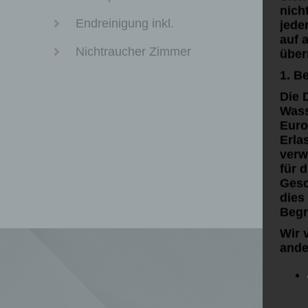
nich
Endreinigung inkl.
jede
auf 
Nichtraucher Zimmer
über
1. B
Die 
Wass
Euro
Erla
verw
für 
Gesc
dies
Begri
Wir 
ande