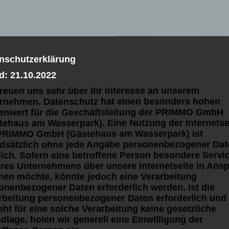
nschutzerklärung
immer
d: 21.10.2022
freuen uns sehr über Ihr Interesse an unserem
rnehmen. Datenschutz hat einen besonders hohen
lenwert für die Geschäftsleitung der PRIMMO GmbH
tehaus am Wasserpark). Eine Nutzung der Internetse
PRIMMO GmbH (Gästehaus am Wasserpark) ist
dsätzlich ohne jede Angabe personenbezogener Dat
ich. Sofern eine betroffene Person besondere Servi
res Unternehmens über unsere Internetseite in Ans
hrend eines
en möchte, könnte jedoch eine Verarbeitung
onenbezogener Daten erforderlich werden. Ist die
Doppelzimmer ist,
rbeitung personenbezogener Daten erforderlich und
ügt, das Platz für
eht für eine solche Verarbeitung keine gesetzliche
dlage, holen wir generell eine Einwilligung der