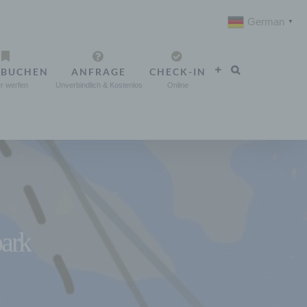
German
▼
 BUCHEN
ANFRAGE
CHECK-IN
r werfen
Unverbindlich & Kostenlos
Online
ark