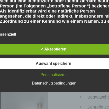
sich auf eine identifizierte oder identifizierbare natür
Zimm
Person (im Folgenden „betroffene Person“) beziehe
Als identifizierbar wird eine natürliche Person
angesehen, die direkt oder indirekt, insbesondere mi
Zuordnung zu einer Kennung wie einem Namen, zu e
Kennnummer, zu Standortdaten, zu einer Online-
Kennung oder zu einem oder mehreren besonderen
ssenziell
Merkmalen, die Ausdruck der physischen,
physiologischen, genetischen, psychischen,
wirtschaftlichen, kulturellen oder sozialen Identität
✓ Akzeptieren
dieser natürlichen Person sind, identifiziert werden 
Die Vierbett-Zim
b) betroffene Person
Auswahl speichern
Betroffene Person ist jede identifizierte oder
Flachbild-
identifizierbare natürliche Person, deren
Personalisieren
WLAN inkl.
personenbezogene Daten von dem für die Verarbeit
Verantwortlichen verarbeitet werden.
Datenschutzbedingungen
1 Schlafra
c) Verarbeitung
Bettwäsche 
Verarbeitung ist jeder mit oder ohne Hilfe automatisi
Verfahren ausgeführte Vorgang oder jede solche
Schreibtis
Vorgangsreihe im Zusammenhang mit