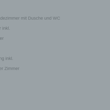
adezimmer mit Dusche und WC
ine
inkl.
ie
die
er
g inkl.
l,
er Zimmer
g
iese
ere,
her