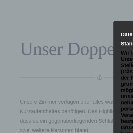
Date
Unser Doppelz
Stan
Wir 
Unte
Stel
(Gäs
der 
grun
mögl
unse
Unsere Zimmer verfügen über alles was Sie wä
nehm
pers
Kurzaufenthaltes benötigen. Das Highlight des 
Vera
dass es ein gegenüberliegenden Schlafraum verf
best
Grun
zwei weitere Personen bietet.